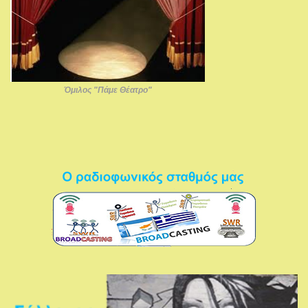
Όμιλος "Πάμε Θέατρο"