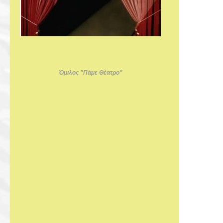
Όμιλος "Πάμε Θέατρο"