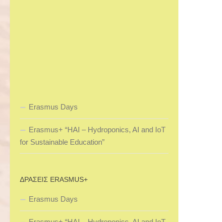
Erasmus Days
Erasmus+ “HAI – Hydroponics, AI and IoT
for Sustainable Education”
ΔΡΆΣΕΙΣ ERASMUS+
Erasmus Days
Erasmus+ “HAI – Hydroponics, AI and IoT