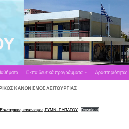
αθήματα
Εκπαιδευτικά προγράμματα
Δραστηριότητες
ΡΙΚΌΣ ΚΑΝΟΝΙΣΜΌΣ ΛΕΙΤΟΥΡΓΊΑΣ
-Eσωτερικος-κανονισμος-ΓΥΜΝ.-ΠΑΠΑΓΟΥ
Download