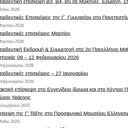
αιδευτική επίσκεψη Β3, Β4, Β5 σε Μυκήνες, Ερμιόνη, Σ
Μαΐου 2026
αιδευτικές Επισκέψεις της Γ΄ Γυμνασίου στο Πανεπιστή
Μαρτίου 2026
αιδευτικές επισκέψεις Μαρτίου
Μαρτίου 2026
αιδευτική Εκδρομή & Συμμετοχή στο 2ο Πανελλήνιο Μαθ
τοριάς 09 – 12 Φεβρουαρίου 2026
Φεβρουαρίου 2026
αιδευτικές επισκέψεις – 27 Ιανουαρίου
Φεβρουαρίου 2026
ακτική επίσκεψη στο Ευγενίδειο ίδρυμα και στο Κέντρο 
ύρος Νιάρχος
Δεκεμβρίου 2025
σκεψη της Γ’ Τάξης στο Προσφυγικό Μουσείου Ελληνισ
Μαΐου 2025