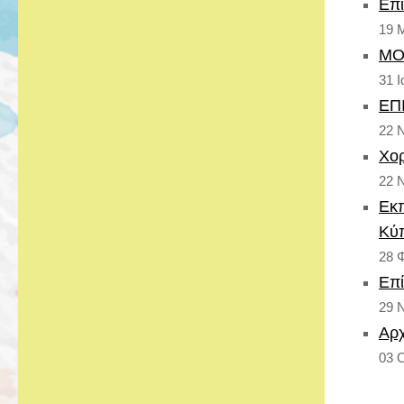
Επί
19 
ΜΟ
31 
ΕΠ
22 
Χορ
22 
Εκπ
Κύ
28 
Επί
29 
Αρχ
03 