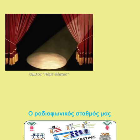
Όμιλος "Πάμε Θέατρο"