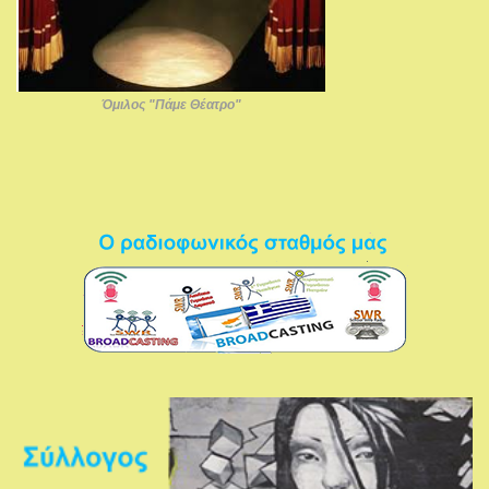
Όμιλος "Πάμε Θέατρο"