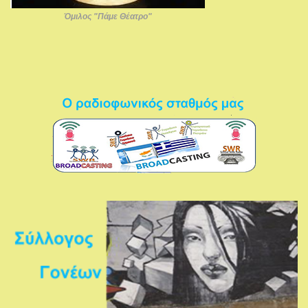
Όμιλος "Πάμε Θέατρο"