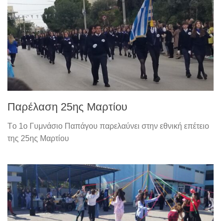
Παρέλαση 25ης Μαρτίου
Tο 1ο Γυμνάσιο Παπάγου παρελαύνει στην εθνική επέτειο
της 25ης Μαρτίου