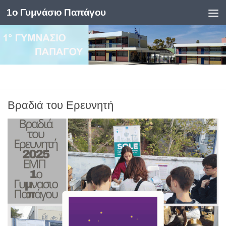
1ο Γυμνάσιο Παπάγου
Skip to content
Βραδιά του Ερευνητή