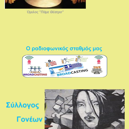
Όμιλος "Πάμε Θέατρο"