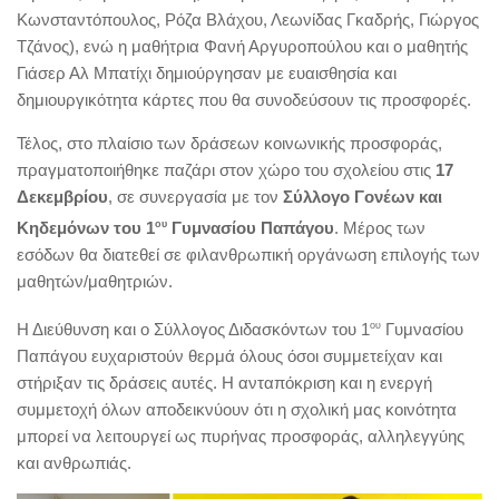
Κωνσταντόπουλος, Ρόζα Βλάχου, Λεωνίδας Γκαδρής, Γιώργος
Τζάνος), ενώ η μαθήτρια Φανή Αργυροπούλου και ο μαθητής
Γιάσερ Αλ Μπατίχι δημιούργησαν με ευαισθησία και
δημιουργικότητα κάρτες που θα συνοδεύσουν τις προσφορές.
Τέλος, στο πλαίσιο των δράσεων κοινωνικής προσφοράς,
πραγματοποιήθηκε παζάρι στον χώρο του σχολείου στις
17
Δεκεμβρίου
, σε συνεργασία με τον
Σύλλογο Γονέων και
Κηδεμόνων του 1
ου
Γυμνασίου Παπάγου
. Μέρος των
εσόδων θα διατεθεί σε φιλανθρωπική οργάνωση επιλογής των
μαθητών/μαθητριών.
Η Διεύθυνση και ο Σύλλογος Διδασκόντων του 1
ου
Γυμνασίου
Παπάγου ευχαριστούν θερμά όλους όσοι συμμετείχαν και
στήριξαν τις δράσεις αυτές. Η ανταπόκριση και η ενεργή
συμμετοχή όλων αποδεικνύουν ότι η σχολική μας κοινότητα
μπορεί να λειτουργεί ως πυρήνας προσφοράς, αλληλεγγύης
και ανθρωπιάς.