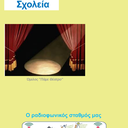
Όμιλος "Πάμε Θέατρο"