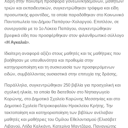
Χάρη στην πολύτιμη προσφορά γονέων/κηδεμόνων, μαθητών/
τριών και εκπαιδευτικών, συγκεντρώθηκαν τρόφιμα και είδη
προσωπικής φροντίδας, τα οποία παραδόθηκαν στο Κοινωνικό
Παντοπωλείο του Δήμου Παπάγου–Χολαργού. Επιπλέον, σε
συνεργασία με το 1ο Λύκειο Παπάγου, συγκεντρώθηκαν
βρεφικά είδη που προσφέρθηκαν στον φιλανθρωπικό σύλλογο
«
Η Αγκαλιά
».
Ιδιαίτερη αναφορά αξίζει στους μαθητές και τις μαθήτριες που
βοήθησαν με υπευθυνότητα και προθυμία στην
κατηγοριοποίηση και τη συσκευασία των προσφερόμενων
ειδών, συμβάλλοντας ουσιαστικά στην επιτυχία της δράσης.
Παράλληλα, συγκεντρώθηκαν 250 βιβλία για προσχολική και
σχολική ηλικία, τα οποία θα διατεθούν στο Νηπιαγωγείο
Κορώνης, στο Δημοτικό Σχολείο Κορώνης Μεσσηνίας και στο
Δημοτικό Σχολείο Πετροκεφαλίου Ηρακλείου Κρήτης. Την
τακτοποίηση και κατηγοριοποίηση των βιβλίων ανέλαβαν
μαθητές και μαθήτριες του Ομίλου Εθελοντισμού (Ελισάβετ
Λιβανού, Λήδα Καλκάνη, Κατερίνα Μαντζάρα, Παναγιώτης