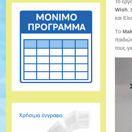
Το έργ
Wish
.
και Ελ
Τo
Μak
παιδιώ
τους γι