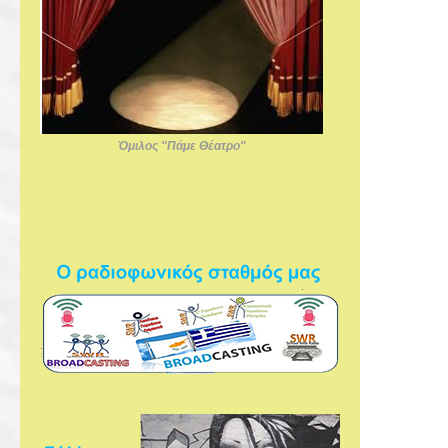
Όμιλος "Πάμε Θέατρο"