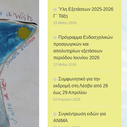
Ύλη Εξετάσεων 2025-2026
Γ΄ Τάξη
25 Μαΐου 2026
Πρόγραμμα Ενδοσχολικών
προαγωγικών και
απολυτηρίων εξετάσεων
περιόδου Ιουνίου 2026
22 Μαΐου 2026
Συμφωνητικό για την
εκδρομή στη Λέσβο από 26
έως 29 Απριλίου
03 Απριλίου 2026
Συγκέντρωση ειδών για
ANIMA