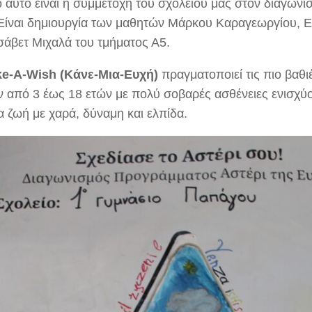
ο αυτό είναι η συμμετοχή του σχολείου μας στον διαγων
 Είναι δημιουργία των μαθητών Μάρκου Καραγεωργίου, 
ισάβετ Μιχαλά του τμήματος Α5.
e-A-Wish (Κάνε-Μια-Ευχή)
πραγματοποιεί τις πιο βαθι
ν από 3 έως 18 ετών με πολύ σοβαρές ασθένειες ενισχύ
α ζωή με χαρά, δύναμη και ελπίδα.